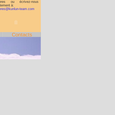
ières ou écrivez-nous
ctement à:
ieres@kunlun-team.com
Contacts