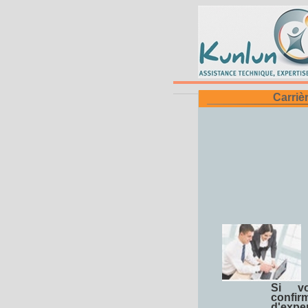
Carriè
Si v
conf
d'expe