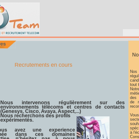
res
Nos
Recrutements en cours
Nos 
régu
cand
tout 
Not
méti
des 
de n
Nous intervenons régulièrement sur des
reco
environnements télécoms et centres de contacts
(Genesys, Cisco, Avaya, Aspect,...)
Vous
Nous recherchons des profils
sec
expérimentés.
souh
spéc
ous avez une experience
à l'
irmée dans ces domaines
Cons
rtise, n'hésitez pas à nous