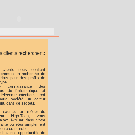
 clients recherchent:
clients nous confient
lièrement la recherche de
idats pour des profils de
type.
re connaissance des
ers de l'informatique et
télécommunications font
otre société un acteur
nnu dans ce secteur.
 exercez un métier du
teur High-Tech, vous
aitez évoluer dans votre
ialité ou êtes simplement
écoute du marché:
ultez nos opportunités de