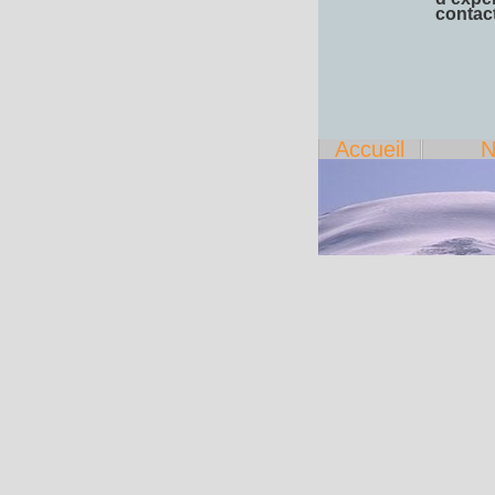
contac
Accueil
N